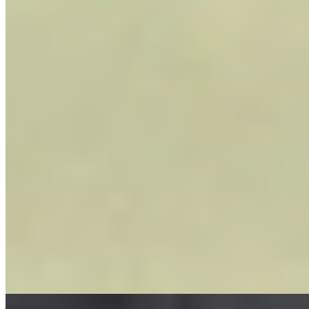
Navidul
01-12-2025
12:52
Navidul nos invita a celebrar las pequeñas alegrías
de lo cotidiano
La campaña ‘Vajilla especial’ de Navidul anima a celebrar los
pequeños logros diarios disfrutando de jamón ibérico sin esperar
ocasiones especiales. Con humor y música, invita a compartir
momentos cotidianos y pone en valor la autenticidad de sus
productos, presentes en múltiples formatos y canales.
Carne y Elaborados Cárnicos
Carne y Elaborados Cárnicos