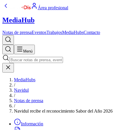
Área profesional
MediaHub
Notas de prensa
Eventos
Trabajos
MediaHubs
Contacto
Menú
MediaHubs
/
Navidul
/
Notas de prensa
/
Navidul recibe el reconocimiento Sabor del Año 2026
Información