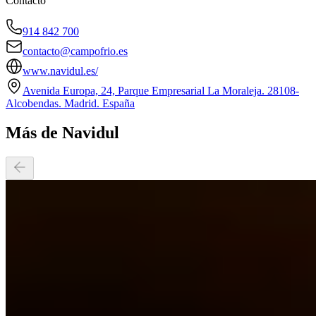
Contacto
914 842 700
contacto@campofrio.es
www.navidul.es/
Avenida Europa, 24, Parque Empresarial La Moraleja. 28108-
Alcobendas. Madrid. España
Más de Navidul
14-05-2026
14:35