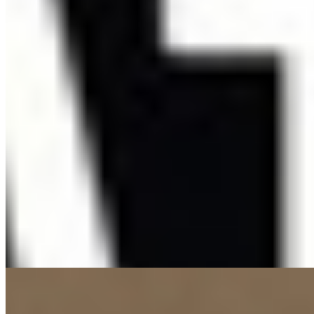
Navidul
05-05-2026
07:00
Más tiempo, más sabor: Navidul presenta “Cuatro
Estaciones Gran Reserva”, ahora con más de 15
meses de curación
Navidul renueva su gama 'Cuatro Estaciones Gran Reserva' con
curación superior a 15 meses, perfil más intenso y sin aditivos. El
rediseño del envase mejora su visibilidad en tienda. La gama
mantiene todas sus referencias —lonchas enteras, medias lonchas y
vacío— para distintas necesidades cotidianas.
Carne y Elaborados Cárnicos
Novedades
Carne y Elaborados Cárnicos
Novedades
01-12-2025
12:52