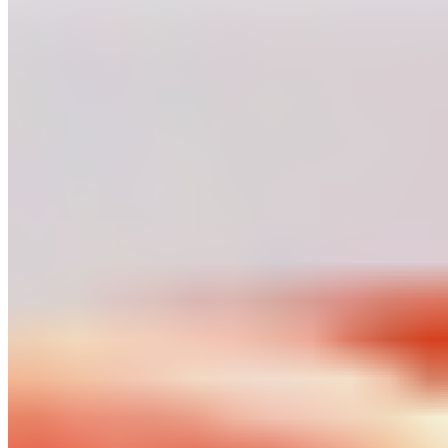
Carne y Elaborados Cárnicos
Novedades
La newsletter de
Gran Consumo y Retail
desde 1999
Suscríbete a la newsletter
Newsletter
Notas de prensa
Eventos
Trabajos
MediaHubs
Contacto
©
2026
CanalDis. Todos los derechos reservados.
Aviso Legal
Privacidad
Cookies
Configurar cookies