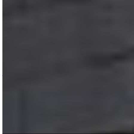
Navidul
06-06-2025
13:57
Navidul celebra 50 años de arraigo en Torrijos
Navidul celebra 50 años de su planta en Torrijos, referente del
jamón curado en España. Con una producción anual de un millón de
piezas y exportación global, destaca por su innovación,
sostenibilidad y compromiso local. Emplea a 150 personas y lidera
en calidad e innovación cárnica.
Carne y Elaborados Cárnicos
Carne y Elaborados Cárnicos