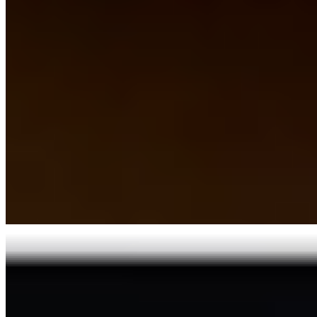
Navidul nos recuerda de nuevo que 'Cada día hay
algo que celebrar'
Navidul relanza 'Vajilla Especial', su campaña protagonizada por los
pequeños momentos cotidianos, ante los buenos resultados de su
emisión anterior. El spot, con humor y música pegadiza, promueve
su gama de jamón curado sin aditivos elaborado solo con jamón y
sal, disponible hasta mediados de junio en televisión, radio, digital y
redes sociales.
Carne y Elaborados Cárnicos
Carne y Elaborados Cárnicos
05-05-2026
07:00