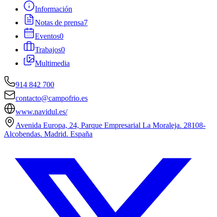
Información
Notas de prensa
7
Eventos
0
Trabajos
0
Multimedia
914 842 700
contacto@campofrio.es
www.navidul.es/
Avenida Europa, 24, Parque Empresarial La Moraleja. 28108-
Alcobendas. Madrid. España