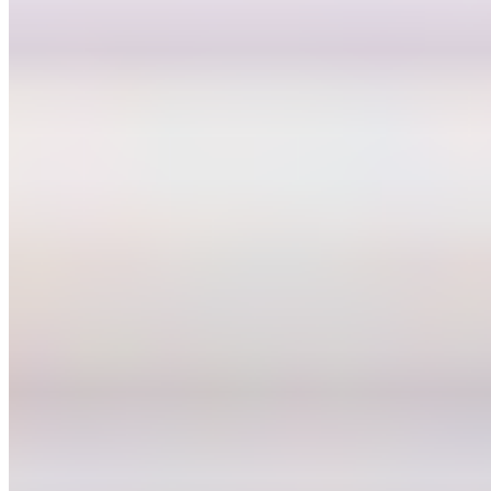
Navidul
09-09-2024
11:53
Las lonchas de jamón y paleta de cebo ibérico de
Navidul, ahora en un nuevo formato
Navidul lanza loncheados de Jamón y Paleta de Cebo Ibérico en
formato de 70 gramos, sin aditivos y con secado tradicional.
Envasados al vacío para mayor durabilidad y sin necesidad de
refrigeración, estos productos garantizan sabor auténtico y calidad,
reconocidos con el sello Sabor del Año 2024.
Carne y Elaborados Cárnicos
Novedades