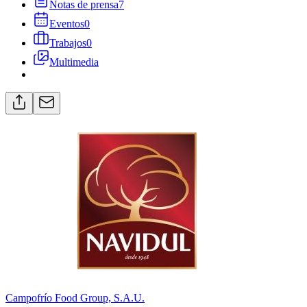
Notas de prensa
7
Eventos
0
Trabajos
0
Multimedia
Campofrío Food Group, S.A.U.