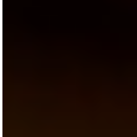
Navidul
14-05-2026
14:35
Navidul nos recuerda de nuevo que 'Cada día hay
algo que celebrar'
Navidul relanza 'Vajilla Especial', su campaña protagonizada por los
pequeños momentos cotidianos, ante los buenos resultados de su
emisión anterior. El spot, con humor y música pegadiza, promueve
su gama de jamón curado sin aditivos elaborado solo con jamón y
sal, disponible hasta mediados de junio en televisión, radio, digital y
redes sociales.
Carne y Elaborados Cárnicos