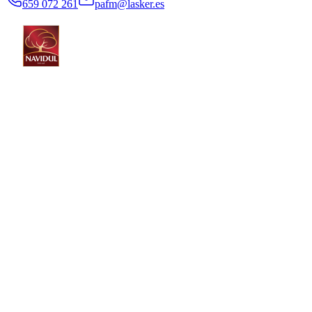
659 072 261
pafm@lasker.es