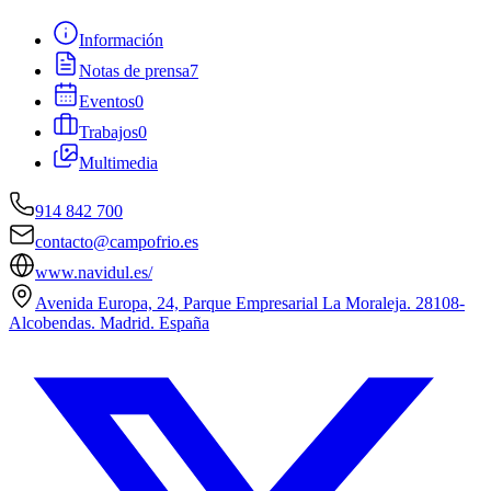
Información
Notas de prensa
7
Eventos
0
Trabajos
0
Multimedia
914 842 700
contacto@campofrio.es
www.navidul.es/
Avenida Europa, 24, Parque Empresarial La Moraleja. 28108-
Alcobendas. Madrid. España