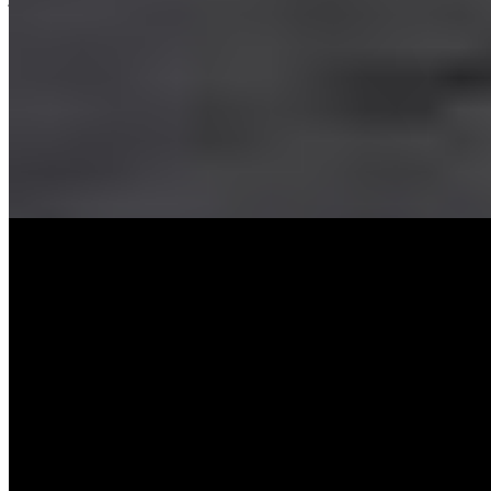
piezas y exportación global, destaca por su innovación,
sostenibilidad y compromiso local. Emplea a 150 personas y lidera
en calidad e innovación cárnica.
Carne y Elaborados Cárnicos
Carne y Elaborados Cárnicos
06-12-2024
07:00