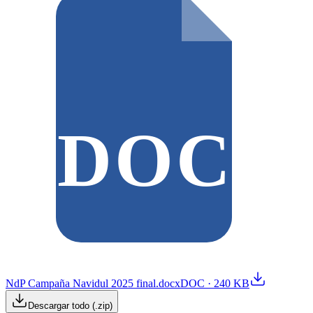
DOC
NdP Campaña Navidul 2025 final.docx
DOC
·
240 KB
Descargar todo (.zip)