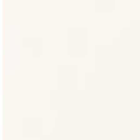
Navidul
26-01-2026
07:00
Navidul recibe el reconocimiento Sabor del Año
2026
Navidul revalida el Premio Sabor del Año Gourmet 2026 para su
jamón y paleta ibérica de cebo 50% ibérico. El galardón, basado en