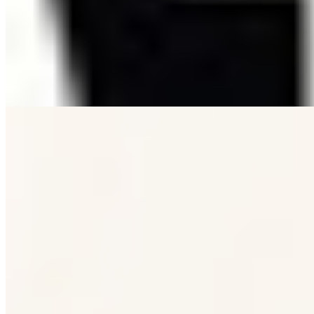
vacío— para distintas necesidades cotidianas.
Carne y Elaborados Cárnicos
Novedades
Carne y Elaborados Cárnicos
Novedades
26-01-2026
07:00