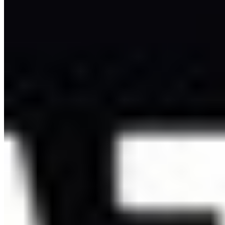
Navidul
05-05-2026
07:00
Más tiempo, más sabor: Navidul presenta “Cuatro
Estaciones Gran Reserva”, ahora con más de 15
meses de curación
Navidul renueva su gama 'Cuatro Estaciones Gran Reserva' con
curación superior a 15 meses, perfil más intenso y sin aditivos. El
rediseño del envase mejora su visibilidad en tienda. La gama
mantiene todas sus referencias —lonchas enteras, medias lonchas y