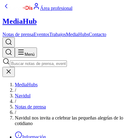
Área profesional
MediaHub
Notas de prensa
Eventos
Trabajos
MediaHubs
Contacto
Menú
MediaHubs
/
Navidul
/
Notas de prensa
/
Navidul nos invita a celebrar las pequeñas alegrías de lo
cotidiano
Información