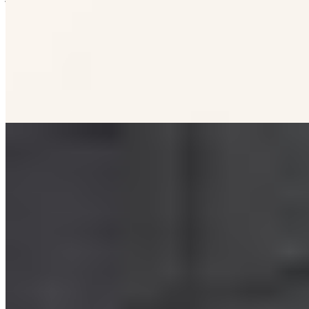
catas a ciegas de consumidores, avala su liderazgo en sabor, refuerza
la confianza en el punto de venta y acompaña el diseño.
Carne y Elaborados Cárnicos
Carne y Elaborados Cárnicos
06-06-2025
13:57