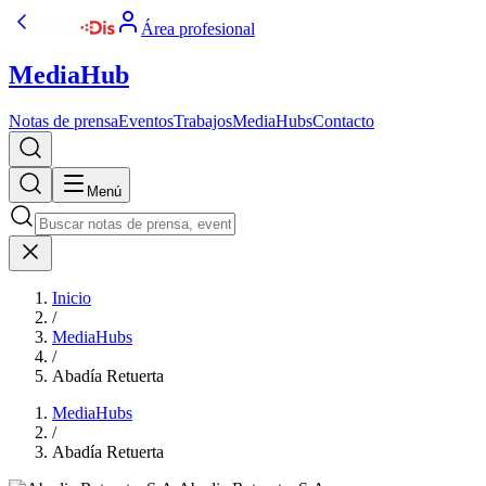
Área profesional
MediaHub
Notas de prensa
Eventos
Trabajos
MediaHubs
Contacto
Menú
Inicio
/
MediaHubs
/
Abadía Retuerta
MediaHubs
/
Abadía Retuerta