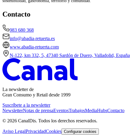
sostenibilidad, gastronomía, territorio y comunidad.
Contacto
983 680 368
info@abadia-retuerta.es
www.abadia-retuerta.com
N-122, km 332, 5, 47340 Sardón de Duero, Valladolid, España
La newsletter de
Gran Consumo y Retail
desde 1999
Suscríbete a la newsletter
Newsletter
Notas de prensa
Eventos
Trabajos
MediaHubs
Contacto
©
2026
CanalDis. Todos los derechos reservados.
Aviso Legal
Privacidad
Cookies
Configurar cookies