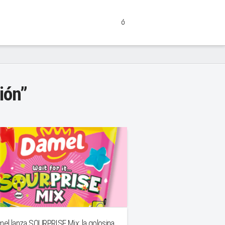
ión”
el lanza SOURPRISE Mix: la golosina