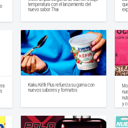
que
temperatura con el lanzamiento del
to
exp
nuevo sabor Thai
Kaiku Kéfir Plus refuerza su gama con
era
Mol
nuevos sabores y formatos
ás
nue
nut
y 