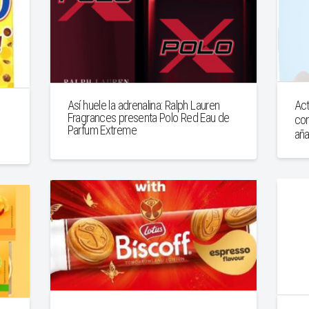
Act
Así huele la adrenalina: Ralph Lauren
Fragrances presenta Polo Red Eau de
con
Parfum Extreme
aña