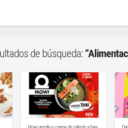
ultados de búsqueda:
“Alimentac
Dam
Mowi amplía su gama de salmón a baja