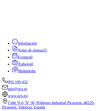
Información
Notas de prensa
25
Eventos
0
Trabajos
0
Multimedia
902 100 432
info@pcs.es
www.pcs.es/
Calle N-6, Nº 30, Poligono Industrial Picassent. 46220-
Picassent. Valencia. España