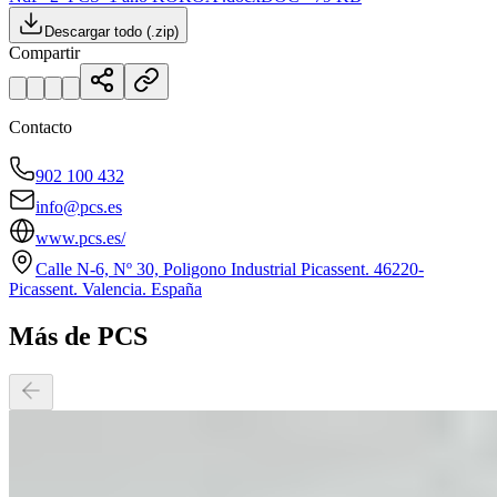
Descargar todo (.zip)
Compartir
Contacto
902 100 432
info@pcs.es
www.pcs.es/
Calle N-6, Nº 30, Poligono Industrial Picassent. 46220-
Picassent. Valencia. España
Más de PCS
14-05-2026
07:00