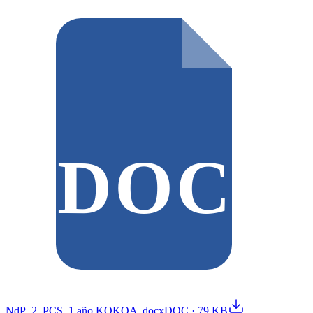
DOC
NdP_2_PCS_1 año KOKOA .docx
DOC
·
79 KB