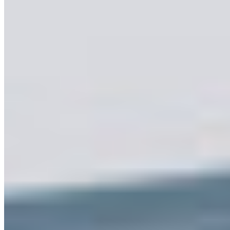
PCS
13-05-2026
14:42
PCS inaugura su centro de producción de
vanguardia: 25.000 m² destinados a la excelencia en
congelados
PCS pone en marcha una planta de 25.000 m² tras una inversión de
25 millones de euros, que integra un centro logístico con capacidad
para 11.000 palets y tecnología Lean Manufacturing para optimizar
ciclos de suministro a más de 50 países, reforzando la fabricación
nacional y la sostenibilidad.
Alimentación Seca