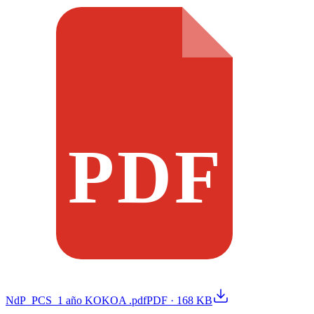
PDF
NdP_PCS_1 año KOKOA .pdf
PDF
·
168 KB