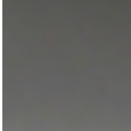
PCS
08-05-2026
10:55
PCS amplía su catálogo con tres clásicos diseñados
para el éxito inmediato
Tres nuevas referencias se suman al catálogo de PCS: rabas
enharinadas, anillas en tempura y librito de lomo. Pensadas para
hostelería y hogar, se regeneran directamente desde el congelador y
eliminan mermas. La empresa, con certificaciones IFS y BRC,