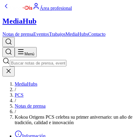
Área profesional
MediaHub
Notas de prensa
Eventos
Trabajos
MediaHubs
Contacto
Menú
MediaHubs
/
PCS
/
Notas de prensa
/
Kokoa Origens PCS celebra su primer aniversario: un año de
tradición, calidad e innovación
Información