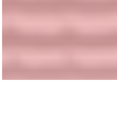
Más sabor y variedad: Cocinarte crece con cuatro
nuevas propuestas gastronómicas
La familia Cocinarte amplía su gama con cuatro nuevas referencias
pensadas para comer bien en minutos: Arroz Negro, Salteado de
Gambas, Rodajas de Berenjena y Calabacín en Tempura. Propuestas
sabrosas, versátiles y de calidad que combinan inspiración
mediterránea, comodidad y variedad para adaptarse a todos.
Alimentación Seca
Novedades
Alimentación Seca
Novedades
09-02-2026
07:00