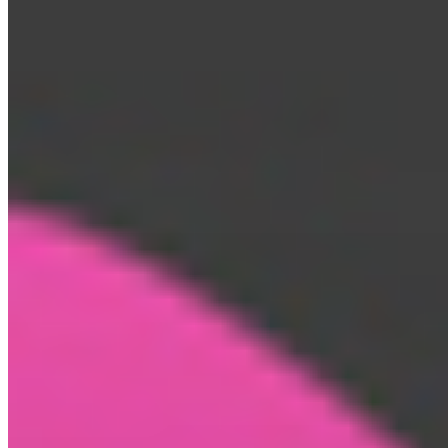
Del 21 al 23 de abril, PCS estará en Seafood Expo Global
Barcelona con el stand 5J502 “I LOVE PCS PARTY”. Convertirá
su espacio en experiencia inmersiva con degustaciones y
actividades, y presentará nuevas soluciones culinarias innovadoras,
sostenibles y de calidad para el mercado global.
Alimentación Seca
Alimentación Seca
12-03-2026
07:00