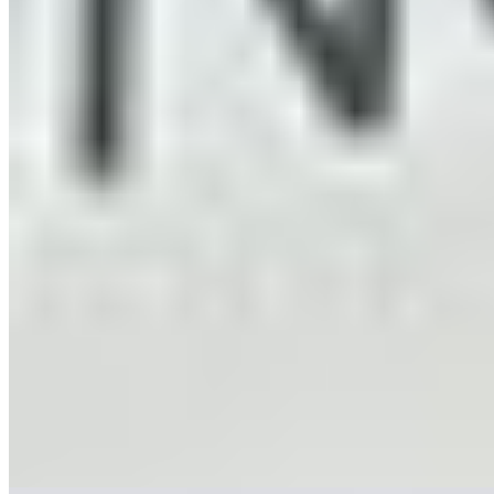
PCS
14-05-2026
07:00
PCS triunfa en TUTTOFOOD Milano 2026 con el
segundo premio en los 'Better Future Awards'
PCS consolidó su liderazgo internacional tras su participación en
TUTTOFOOD Milano 2026, donde obtuvo el segundo premio en
los 'Better Future Awards' por su Gyoza de langostino, setas y
aroma de trufa Cocinarte. El galardón subraya su apuesta por la
innovación, ingredientes premium y técnicas avanzadas.
Alimentación Seca
Alimentación Seca