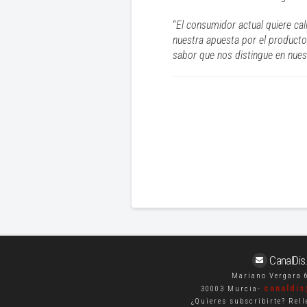
“
El consumidor actual quiere ca
nuestra apuesta por el producto 
sabor que nos distingue en nues
CanalDi
Mariano Vergara 6
canaldi
30003 Murcia-
¿Quieres subscribirte? Rell