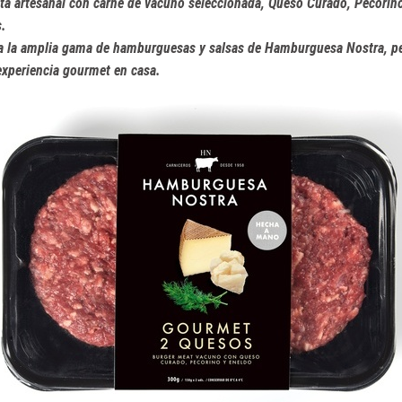
ta artesanal con carne de vacuno seleccionada, Queso Curado, Pecorino
s.
a la amplia gama de hamburguesas y salsas de Hamburguesa Nostra, pe
experiencia gourmet en casa.