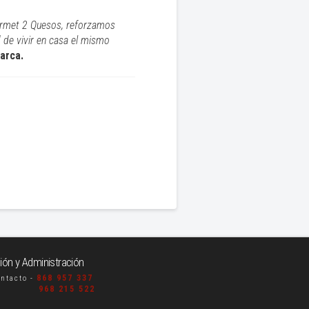
ourmet 2 Quesos, reforzamos
d de vivir en casa el mismo
arca.
ón y Administración
868 957 337
ontacto -
968 215 522