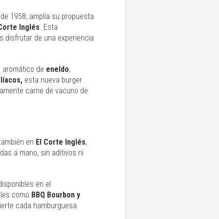
sde 1958, amplía su propuesta
Corte
Inglés
. Esta
s disfrutar de una experiencia
e aromático de
eneldo
,
líacos,
esta nueva burger
nicamente carne de vacuno de
 también en
El Corte
Inglés
,
adas a mano, sin aditivos ni
disponibles en el
ales como
BBQ Bourbon y
ierte cada hamburguesa