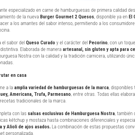
rante especializado en carne de hamburguesas de primera calidad de
amiento de la nueva
Burger Gourmet 2 Quesos
, disponible ya en
El
facer a los amantes del sabor intenso, permitiendo a los consumidore
ocina.
 el sabor del
Queso
Curado
y el carácter del
Pecorino
, con un toqu
 distintiva. Elaborada de manera
artesanal, sin gluten y apta para ce
urguesa Nostra con la calidad y la tradición carnicera, utilizando ú
onadas.
rutar en casa
ne a la
amplia variedad de hamburguesas de la marca
, disponibles
uey, Americana, Trufa, Parmesano
, entre otras. Todas ellas elabor
recetas tradicionales de la marca.
mpleta con las
salsas exclusivas de Hamburguesa Nostra
, también 
icas kétchup y mostaza hasta combinaciones diferenciales y especi
 y Alioli de ajos asados.
La combinación de estas propuestas conv
et personalizada.